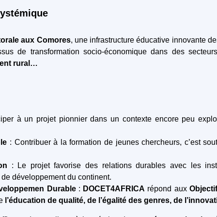
systémique
ctorale aux Comores
, une infrastructure éducative innovante d
essus de transformation socio-économique dans des secteur
ent rural…
ciper à un projet pionnier dans un contexte encore peu exploré
ble
: Contribuer à la formation de jeunes chercheurs, c’est so
ion
: Le projet favorise des relations durables avec les in
s de développement du continent.
éveloppemen Durable
:
DOCET4AFRICA
répond aux
Object
de
l’éducation de qualité, de l’égalité des genres, de l’innovat