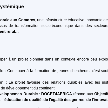
systémique
ctorale aux Comores
, une infrastructure éducative innovante d
essus de transformation socio-économique dans des secteur
ent rural…
ciper à un projet pionnier dans un contexte encore peu exploré
ble
: Contribuer à la formation de jeunes chercheurs, c’est so
ion
: Le projet favorise des relations durables avec les in
s de développement du continent.
éveloppemen Durable
:
DOCET4AFRICA
répond aux
Object
de
l’éducation de qualité, de l’égalité des genres, de l’innovat